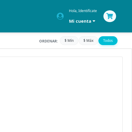
Hola, Identifícate
Mi cuenta
$ Mín
$ Máx
Todos
ORDENAR: