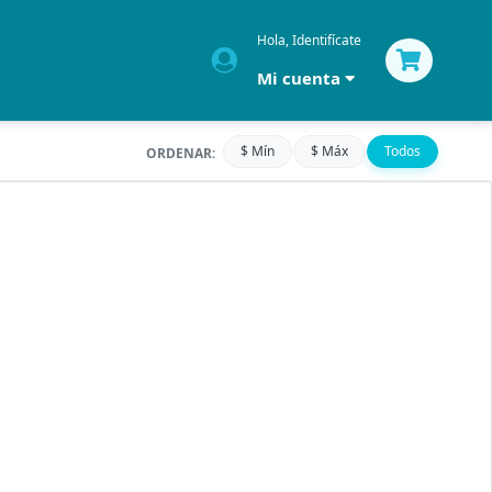
Hola, Identifícate
Mi cuenta
$ Mín
$ Máx
Todos
ORDENAR: