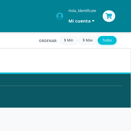
Hola, Identifícate
Mi cuenta
$ Mín
$ Máx
Todos
ORDENAR: