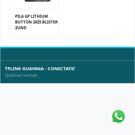
PILA GP LITHIUM
BUTTON 2025 BLISTER
2UND
TPLINK GUAYANA - CONECTATE!
Quienes somos