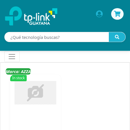
Marca: AZZA
In stock