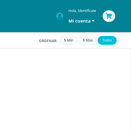
Hola, Identifícate
Mi cuenta
$ Mín
$ Máx
Todos
ORDENAR: