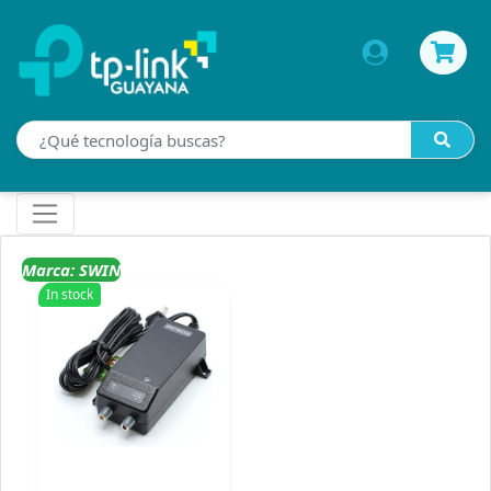
Marca: SWIN
In stock